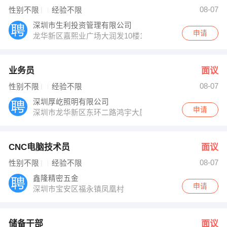
胡小姐 发布 [储备干部 ] 招聘信息
08-07
性别不限
经验不限
胡小姐 发布 [人事专员 ] 招聘信息
【中国平安人寿保险股份有限公司 】 强势入驻
深圳市生利投资管理有限公司
申请
龙华新区嘉熙业广场大润发10楼1028
业务员
面议
08-07
性别不限
经验不限
深圳厚屹照明有限公司
申请
深圳市龙华新区东环二路鸿宇大厦1301
CNC电脑技术员
面议
08-07
性别不限
经验不限
鑫隆精密五金
申请
深圳市宝安区福永镇凤凰村
储备干部
面议