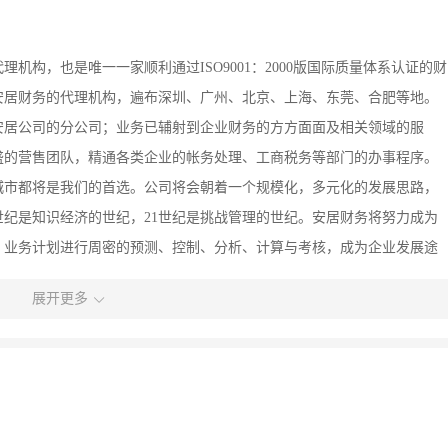
理机构，也是唯一一家顺利通过ISO9001：2000版国际质量体系认证的财
安居财务的代理机构，遍布深圳、广州、北京、上海、东莞、合肥等地。
安居公司的分公司；业务已辅射到企业财务的方方面面及相关领域的服
盛的营售团队，精通各类企业的帐务处理、工商税务等部门的办事程序。
城市都将是我们的首选。公司将会朝着一个规模化，多元化的发展思路，
世纪是知识经济的世纪，21世纪是挑战管理的世纪。安居财务将努力成为
，业务计划进行周密的预测、控制、分析、计算与考核，成为企业发展途
鼎力合作，携手并肩，共同飞向事业的顶峰！如果求职者你对本公司的职
展开更多
息,为了让你最快得到本公司的回复。你可以联系我们的工作人员。联系