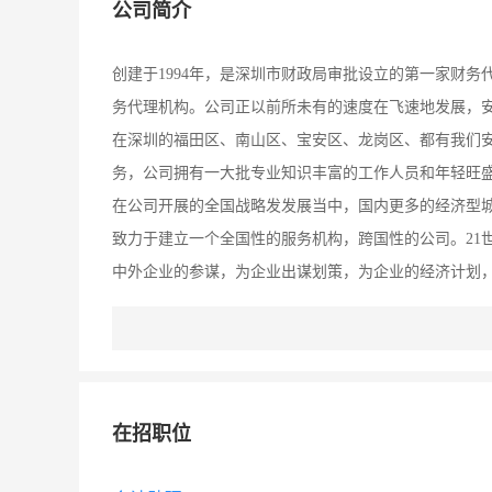
公司简介
创建于1994年，是深圳市财政局审批设立的第一家财务代
务代理机构。公司正以前所未有的速度在飞速地发展，
在深圳的福田区、南山区、宝安区、龙岗区、都有我们
务，公司拥有一大批专业知识丰富的工作人员和年轻旺
在公司开展的全国战略发发展当中，国内更多的经济型
致力于建立一个全国性的服务机构，跨国性的公司。21
中外企业的参谋，为企业出谋划策，为企业的经济计划
中不可缺少的朋友。路漫漫其修远兮！安居财务愿与你
位有意向,可以随时联系本公司相关负责任,了解相关信
人：张先生联系电话：13043427561
在招职位