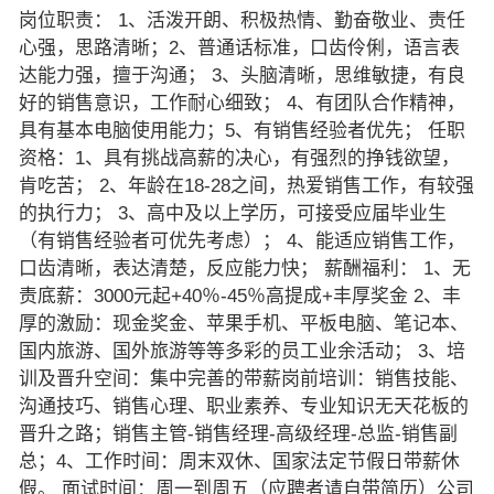
岗位职责： 1、活泼开朗、积极热情、勤奋敬业、责任
心强，思路清晰；2、普通话标准，口齿伶俐，语言表
达能力强，擅于沟通； 3、头脑清晰，思维敏捷，有良
好的销售意识，工作耐心细致； 4、有团队合作精神，
具有基本电脑使用能力；5、有销售经验者优先； 任职
资格：1、具有挑战高薪的决心，有强烈的挣钱欲望，
肯吃苦； 2、年龄在18-28之间，热爱销售工作，有较强
的执行力； 3、高中及以上学历，可接受应届毕业生
（有销售经验者可优先考虑）； 4、能适应销售工作，
口齿清晰，表达清楚，反应能力快； 薪酬福利： 1、无
责底薪：3000元起+40％-45％高提成+丰厚奖金 2、丰
厚的激励：现金奖金、苹果手机、平板电脑、笔记本、
国内旅游、国外旅游等等多彩的员工业余活动； 3、培
训及晋升空间：集中完善的带薪岗前培训：销售技能、
沟通技巧、销售心理、职业素养、专业知识无天花板的
晋升之路；销售主管-销售经理-高级经理-总监-销售副
总；4、工作时间：周末双休、国家法定节假日带薪休
假。 面试时间：周一到周五（应聘者请自带简历）公司