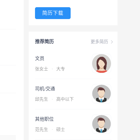
简历下载
推荐简历
更多简历
文员
张女士
·
大专
司机/交通
邱先生
·
高中以下
其他职位
范先生
·
硕士